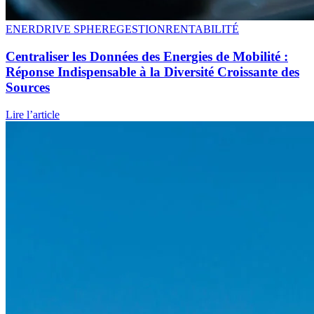
ENERDRIVE SPHERE
GESTION
RENTABILITÉ
Centraliser les Données des Energies de Mobilité :
Réponse Indispensable à la Diversité Croissante des
Sources
Lire l’article