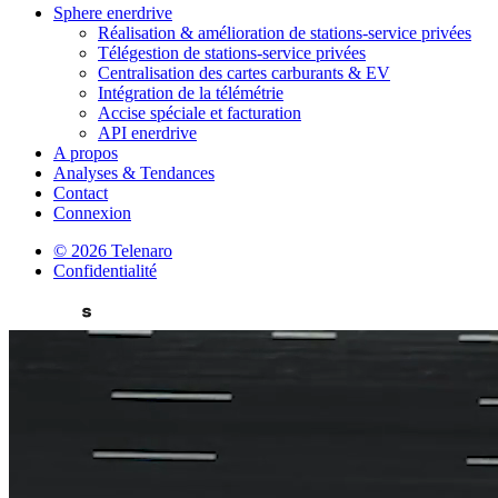
Sphere enerdrive
Réalisation & amélioration de stations-service privées
Télégestion de stations-service privées
Centralisation des cartes carburants & EV
Intégration de la télémétrie
Accise spéciale et facturation
API enerdrive
A propos
Analyses & Tendances
Contact
Connexion
© 2026 Telenaro
Confidentialité