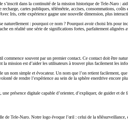
’inscrit dans la continuité de la mission historique de Tele-Naro : aider 
de recharge, cartes publiques, télémétrie, accises, consommations, coûts 
ec Iris, cette expérience gagne une nouvelle dimension, plus interactive
naturellement : pourquoi ce nom ? Pourquoi avoir choisi Iris pour incarn
cache en réalité une série de significations fortes, parfaitement alignées a
outil commence souvent par un premier contact. Ce contact doit être nat
dont la mission est d’aider les utilisateurs à trouver plus facilement les in
le un nom simple et évocateur. Un nom que l’on retient facilement, que l
volonté de rendre l’expérience au sein de la sphère enerdrive encore plus
 une présence digitale capable d’orienter, d’expliquer, de guider et de fa
lle de Tele-Naro. Notre logo évoque l’œil : celui de la télésurveillance, 