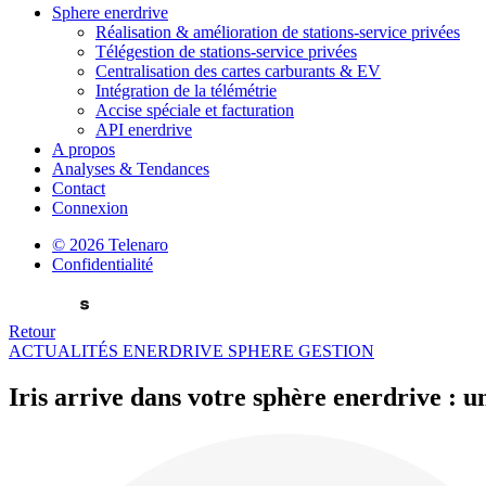
Sphere enerdrive
Réalisation & amélioration de stations-service privées
Télégestion de stations-service privées
Centralisation des cartes carburants & EV
Intégration de la télémétrie
Accise spéciale et facturation
API enerdrive
A propos
Analyses & Tendances
Contact
Connexion
© 2026 Telenaro
Confidentialité
Retour
ACTUALITÉS
ENERDRIVE SPHERE
GESTION
Iris arrive dans votre sphère enerdrive
: u