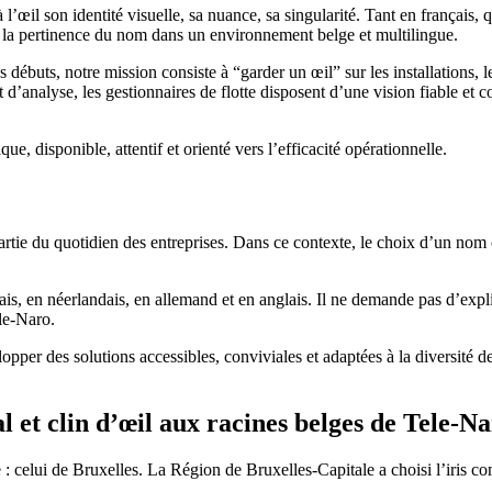
 à l’œil son identité visuelle, sa nuance, sa singularité. Tant en français
re la pertinence du nom dans un environnement belge et multilingue.
 débuts, notre mission consiste à “garder un œil” sur les installations, 
t d’analyse, les gestionnaires de flotte disposent d’une vision fiable et c
ue, disponible, attentif et orienté vers l’efficacité opérationnelle.
 partie du quotidien des entreprises. Dans ce contexte, le choix d’un no
s, en néerlandais, en allemand et en anglais. Il ne demande pas d’explic
le-Naro.
pper des solutions accessibles, conviviales et adaptées à la diversité de
l et clin d’œil aux racines belges de Tele-N
: celui de Bruxelles. La Région de Bruxelles-Capitale a choisi l’iris 
1.