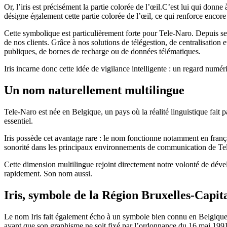
Or, l’iris est précisément la partie colorée de l’œil.C’est lui qui donne
désigne également cette partie colorée de l’œil, ce qui renforce enco
Cette symbolique est particulièrement forte pour Tele-Naro. Depuis ses
de nos clients. Grâce à nos solutions de télégestion, de centralisation e
publiques, de bornes de recharge ou de données télématiques.
Iris incarne donc cette idée de vigilance intelligente : un regard numériq
Un nom naturellement multilingue
Tele-Naro est née en Belgique, un pays où la réalité linguistique fait
essentiel.
Iris possède cet avantage rare : le nom fonctionne notamment en françai
sonorité dans les principaux environnements de communication de Te
Cette dimension multilingue rejoint directement notre volonté de dévelo
rapidement. Son nom aussi.
Iris, symbole de la Région Bruxelles-Capita
Le nom Iris fait également écho à un symbole bien connu en Belgique 
avant que son graphisme ne soit fixé par l’ordonnance du 16 mai 199