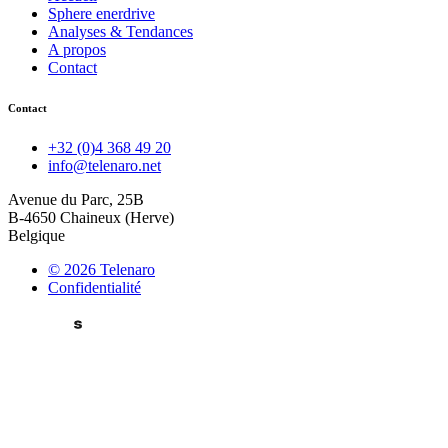
Sphere enerdrive
Analyses & Tendances
A propos
Contact
Contact
+32 (0)4 368 49 20
info@telenaro.net
Avenue du Parc, 25B
B-4650 Chaineux (Herve)
Belgique
© 2026 Telenaro
Confidentialité