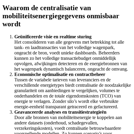
Waarom de centralisatie van
mobiliteitsenergiegegevens onmisbaar
wordt
Geünificeerde
visie en realtime sturing
Het consolideren van alle gegevens met betrekking tot alle
tank- en laadtransacties van het volledige wagenpark,
ongeacht de bron, voedt unieke dashboards. Beheerders
kunnen zo het volledige transactie­budget onmiddellijk
opvolgen, afwijkingen detecteren en de energiebronnen van
het wagenpark dynamisch balanceren, ongeacht de omvang.
Economische optimalisatie en contractbeheer
Tussen de variabele tarieven van leveranciers en de
verschillende energietypes biedt centralisatie de noodzakelijke
granulariteit om aanbiedingen te vergelijken, volumes te
onderhandelen en de totale eigendomskosten (TCO) van
energie te verlagen. Zonder silo’s wordt elke verbruikte
energie-eenheid transparant getraceerd en gefactureerd.
Geavanceerde analyses en transitiestrategieën
Door alle bronnen van mobiliteitsenergie te koppelen aan
andere datasets (onderhoud, schadegevallen,
verzekeringskosten), voedt centralisatie betrouwbaardere
voorspellende modellen. Zo kunnen scenario’s voor