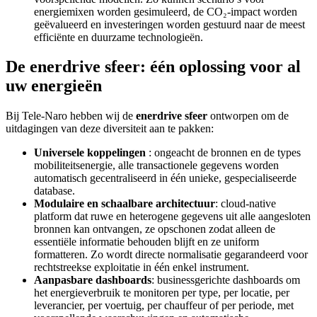
energiemixen worden gesimuleerd, de CO₂-impact worden
geëvalueerd en investeringen worden gestuurd naar de meest
efficiënte
en duurzame technologieën.
De
enerdrive sfeer
: één oplossing voor al
uw energieën
Bij Tele-Naro hebben wij de
enerdrive sfeer
ontworpen om de
uitdagingen van deze diversiteit aan te pakken:
Universele koppelingen
: ongeacht de bronnen en de types
mobiliteitsenergie, alle transactionele gegevens worden
automatisch gecentraliseerd in één unieke, gespecialiseerde
database.
Modulaire en schaalbare architectuur
: cloud-native
platform dat ruwe en heterogene gegevens uit alle aangesloten
bronnen kan ontvangen, ze opschonen zodat alleen de
essentiële informatie behouden blijft en ze uniform
formatteren. Zo wordt directe normalisatie gegarandeerd voor
rechtstreekse exploitatie in één enkel instrument.
Aanpasbare dashboards
: businessgerichte dashboards om
het energieverbruik te monitoren per type, per locatie, per
leverancier, per voertuig, per chauffeur of per periode, met