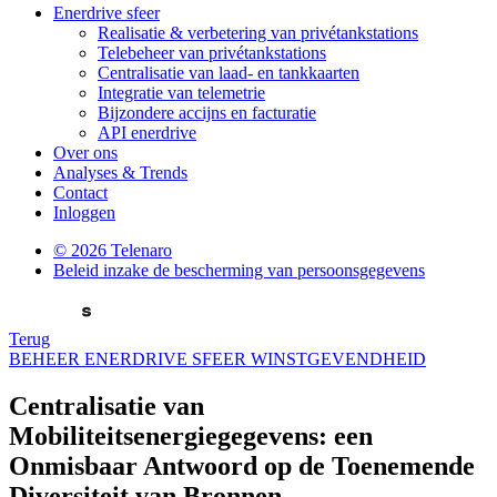
Enerdrive sfeer
Realisatie & verbetering van privétankstations
Telebeheer van privétankstations
Centralisatie van laad- en tankkaarten
Integratie van telemetrie
Bijzondere accijns en facturatie
API enerdrive
Over ons
Analyses & Trends
Contact
Inloggen
© 2026 Telenaro
Beleid inzake de bescherming van
persoonsgegevens
Terug
BEHEER
ENERDRIVE SFEER
WINSTGEVENDHEID
Centralisatie van
Mobiliteitsenergiegegevens:
een
Onmisbaar Antwoord op de Toenemende
Diversiteit van Bronnen